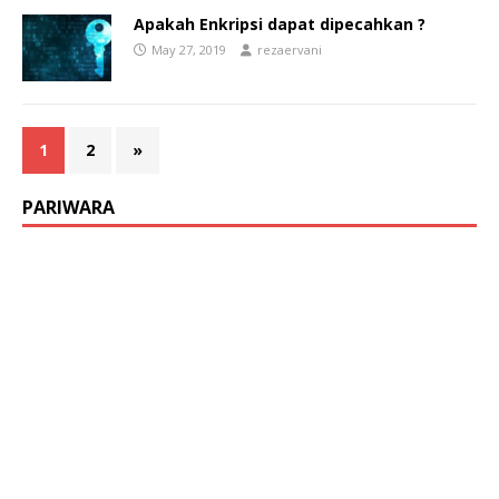
Apakah Enkripsi dapat dipecahkan ?
May 27, 2019
rezaervani
1
2
»
PARIWARA