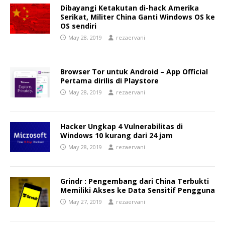
Dibayangi Ketakutan di-hack Amerika
Serikat, Militer China Ganti Windows OS ke
OS sendiri
May 28, 2019
rezaervani
Browser Tor untuk Android – App Official
Pertama dirilis di Playstore
May 28, 2019
rezaervani
Hacker Ungkap 4 Vulnerabilitas di
Windows 10 kurang dari 24 jam
May 28, 2019
rezaervani
Grindr : Pengembang dari China Terbukti
Memiliki Akses ke Data Sensitif Pengguna
May 27, 2019
rezaervani