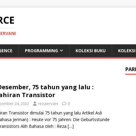
RCE
 ERVANI
IGENCE
PROGRAMMING
KOLEKSI BUKU
KOLEKSI
PAR
Desember, 75 tahun yang lalu :
ahiran Transistor
cember 24, 2022
rezaervani
0
iran Transistor dimulai 75 tahun yang lalu Artikel Asli
ahasa Jerman) : Heute vor 75 Jahren: Die Geburtsstunde
ransistors Alih Bahasa oleh : Reza
[…]