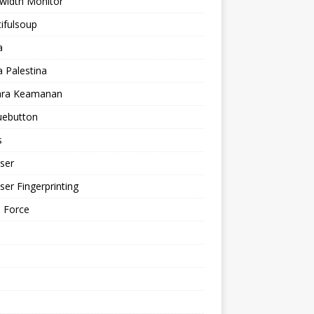
width Monitor
ifulsoup
a
a Palestina
ra Keamanan
uebutton
s
ser
er Fingerprinting
 Force