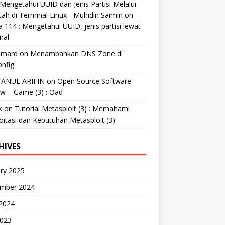
Mengetahui UUID dan Jenis Partisi Melalui
tah di Terminal Linux - Muhidin Saimin
on
 114 : Mengetahui UUID, jenis partisi lewat
nal
mard
on
Menambahkan DNS Zone di
nfig
ANUL ARIFIN
on
Open Source Software
w – Game (3) : Oad
k
on
Tutorial Metasploit (3) : Memahami
oitasi dan Kebutuhan Metasploit (3)
HIVES
ry 2025
mber 2024
 2024
2023