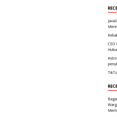
REC
JavaS
Mere
Kebak
CEO N
Huku
Astr
penul
TikTo
REC
Baga
Warg
Mempe