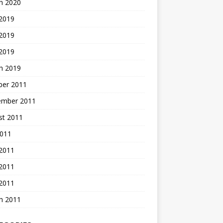
h 2020
 2019
2019
 2019
h 2019
ber 2011
ember 2011
st 2011
2011
 2011
2011
 2011
h 2011