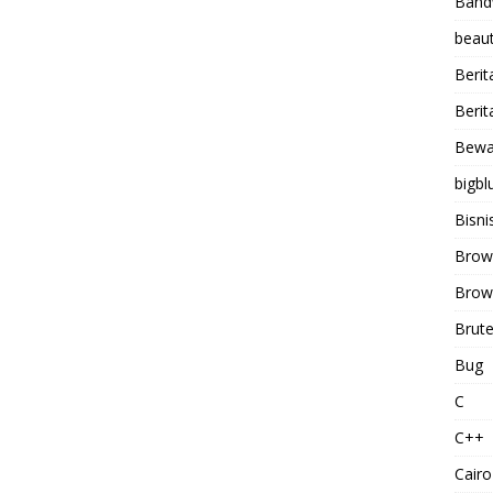
Band
beaut
Berit
Berit
Bewa
bigbl
Bisni
Brow
Brows
Brute
Bug
C
C++
Cairo