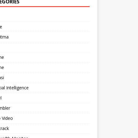
EGORIES
e
itma
he
he
asi
cial Intelligence
l
mbler
 Video
track