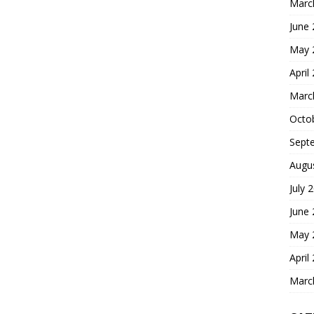
Marc
June
May 
April
Marc
Octo
Sept
Augu
July 
June
May 
April
Marc