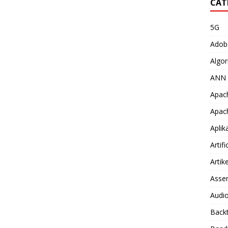
CAT
5G
Adob
Algor
ANN
Apac
Apac
Aplik
Artifi
Artike
Asse
Audio
Back