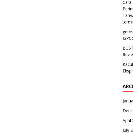
Cara 
Perin
Tanya
termi
gems
ISPCo
BUST
Revie
Kacu
Ekspl
ARC
Janua
Dece
April
July 