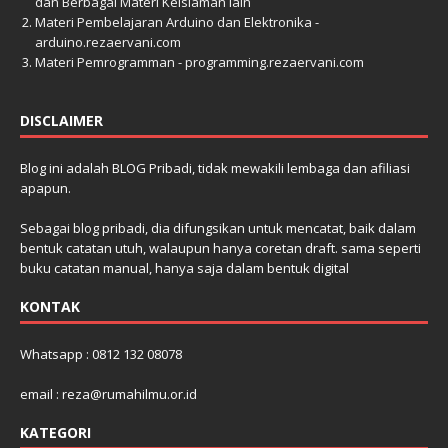
dan Berbagai Materi KeIslaman lain
Materi Pembelajaran Arduino dan Elektronika -
arduino.rezaervani.com
Materi Pemrogramman - programming.rezaervani.com
DISCLAIMER
Blog ini adalah BLOG Pribadi, tidak mewakili lembaga dan afiliasi
apapun.
Sebagai blog pribadi, dia difungsikan untuk mencatat, baik dalam
bentuk catatan utuh, walaupun hanya coretan draft. sama seperti
buku catatan manual, hanya saja dalam bentuk digital
KONTAK
Whatsapp : 0812 132 08078
email : reza@rumahilmu.or.id
KATEGORI