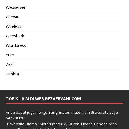
Webserver
Website
Wireless
Wireshark
Wordpress
Yum
Zekr
Zimbra
TOPIK LAIN DI WEB REZAERVANI.COM
Anda dapat juga mengunjungi materi-materi lain di website saya
berikut ini :
Website Utama - Materi-materi Al Quran, Hadits, Bahasa Arab