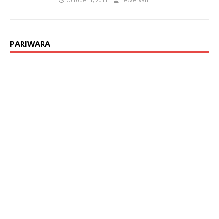
October 1, 2011
rezaervani
PARIWARA