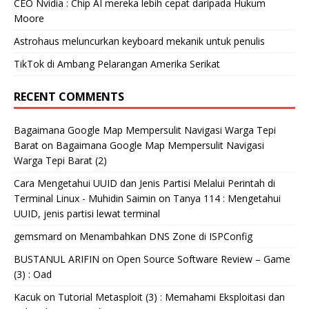
CEO Nvidia : Chip AI mereka lebih cepat daripada Hukum
Moore
Astrohaus meluncurkan keyboard mekanik untuk penulis
TikTok di Ambang Pelarangan Amerika Serikat
RECENT COMMENTS
Bagaimana Google Map Mempersulit Navigasi Warga Tepi
Barat
on
Bagaimana Google Map Mempersulit Navigasi
Warga Tepi Barat (2)
Cara Mengetahui UUID dan Jenis Partisi Melalui Perintah di
Terminal Linux - Muhidin Saimin
on
Tanya 114 : Mengetahui
UUID, jenis partisi lewat terminal
gemsmard
on
Menambahkan DNS Zone di ISPConfig
BUSTANUL ARIFIN
on
Open Source Software Review – Game
(3) : Oad
Kacuk
on
Tutorial Metasploit (3) : Memahami Eksploitasi dan