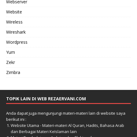
Webserver
Website
Wireless
Wireshark
Wordpress
Yum
Zekr
Zimbra
TOPIK LAIN DI WEB REZAERVANI.COM
Anda dapat juga mengunjungi materi-materi lain di website saya
berikut ini :
Website Utama - Materi-materi Al Quran, Hadits, Bahasa Arab
dan Berbagai Materi KeIslaman lain