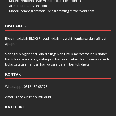
Materi Pembelajaran Arduino dan Elektronika -
arduino.rezaervani.com
Materi Pemrogramman - programming.rezaervani.com
DISCLAIMER
Blog ini adalah BLOG Pribadi, tidak mewakili lembaga dan afiliasi
apapun.
Sebagai blog pribadi, dia difungsikan untuk mencatat, baik dalam
bentuk catatan utuh, walaupun hanya coretan draft. sama seperti
buku catatan manual, hanya saja dalam bentuk digital
KONTAK
Whatsapp : 0812 132 08078
email : reza@rumahilmu.or.id
KATEGORI