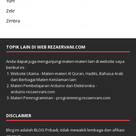
Yum
Zekr
Zimbra
TOPIK LAIN DI WEB REZAERVANI.COM
Anda dapat juga mengunjungi materi-materi lain di website saya
berikut ini :
Website Utama - Materi-materi Al Quran, Hadits, Bahasa Arab
dan Berbagai Materi KeIslaman lain
Materi Pembelajaran Arduino dan Elektronika -
arduino.rezaervani.com
Materi Pemrogramman - programming.rezaervani.com
DISCLAIMER
Blog ini adalah BLOG Pribadi, tidak mewakili lembaga dan afiliasi
apapun.