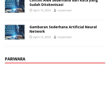
Contoh ANN Sederhana dari Kata yang
Sudah Ditokenisasi
April 15, 2024
rezaervani
Gambaran Sederhana Artificial Neural
Network
April 13, 2024
rezaervani
PARIWARA