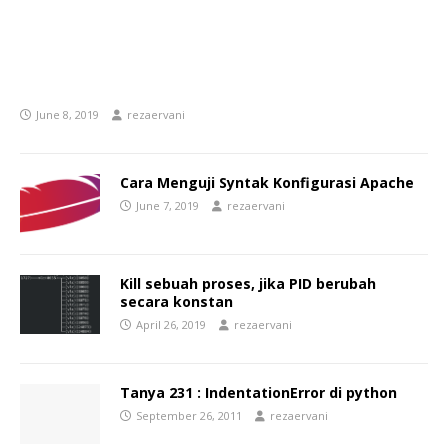
June 8, 2019
rezaervani
Cara Menguji Syntak Konfigurasi Apache
June 7, 2019
rezaervani
Kill sebuah proses, jika PID berubah
secara konstan
April 26, 2019
rezaervani
Tanya 231 : IndentationError di python
September 26, 2011
rezaervani