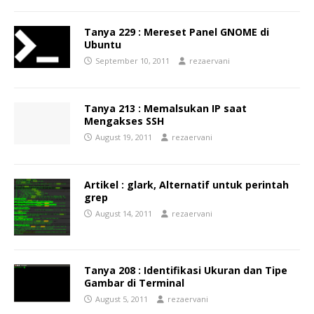
Tanya 229 : Mereset Panel GNOME di
Ubuntu
September 10, 2011
rezaervani
Tanya 213 : Memalsukan IP saat
Mengakses SSH
August 19, 2011
rezaervani
Artikel : glark, Alternatif untuk perintah
grep
August 14, 2011
rezaervani
Tanya 208 : Identifikasi Ukuran dan Tipe
Gambar di Terminal
August 5, 2011
rezaervani