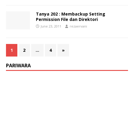
Tanya 202 : Membackup Setting
Permission File dan Direktori
June 23, 2011
rezaervani
1
2
…
4
»
PARIWARA