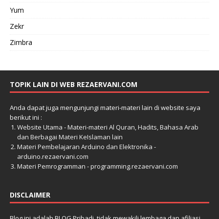
Yum
Zekr
Zimbra
TOPIK LAIN DI WEB REZAERVANI.COM
Anda dapat juga mengunjungi materi-materi lain di website saya
berikut ini :
Website Utama - Materi-materi Al Quran, Hadits, Bahasa Arab
dan Berbagai Materi KeIslaman lain
Materi Pembelajaran Arduino dan Elektronika -
arduino.rezaervani.com
Materi Pemrogramman - programming.rezaervani.com
DISCLAIMER
Blog ini adalah BLOG Pribadi, tidak mewakili lembaga dan afiliasi