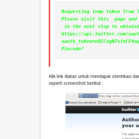
Requesting temp token from 
Please visit this  page and
 in the next step to obtain
https://api.twitter.com/oau
oauth_token=eQICzgN7sfnCE9a
Pincode?
Klik link diatas untuk mendapat otentikasi d
seperti screenshot berikut :