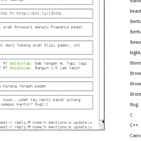
Band
beaut
Berit
Berit
Bewa
bigbl
Bisni
Brow
Brows
Brute
Bug
C
C++
Cairo