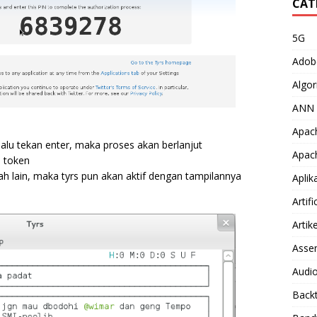
CAT
5G
Adob
Algor
ANN
Apac
lalu tekan enter, maka proses akan berlanjut
Apac
s token
ah lain, maka tyrs pun akan aktif dengan tampilannya
Aplik
Artifi
Artike
Asse
Audio
Back