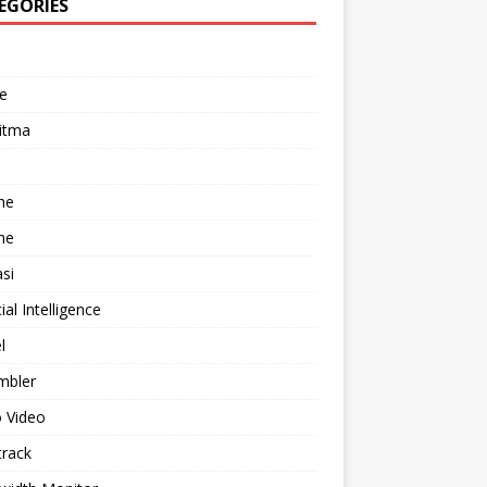
EGORIES
e
itma
he
he
asi
cial Intelligence
l
mbler
 Video
track