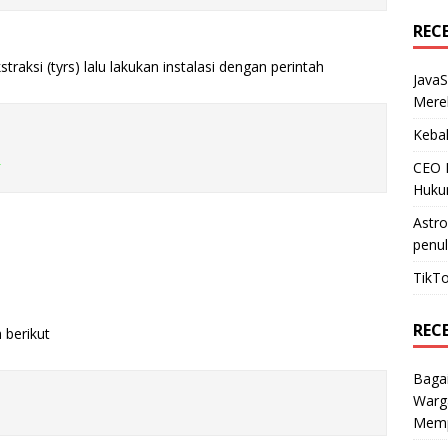
REC
straksi (tyrs) lalu lakukan instalasi dengan perintah
JavaS
Mere
Kebak
l
CEO N
Huku
Astr
penul
TikTo
REC
 berikut
Baga
Warg
Mempe