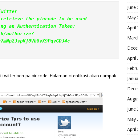
June
Twitter
May 
 retrieve the pincode to be used
ing an Authentication Token:
April
th/authorize?
Marc
q7mNp2JspKj0Vh8vX9PqvGDJ4c
Dece
April
Febr
ari twitter berupa pincode. Halaman otentikasi akan nampak
Janua
Dece
Augu
June
May 
April