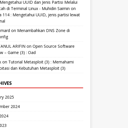
Mengetahui UUID dan Jenis Partisi Melalui
tah di Terminal Linux - Muhidin Saimin
on
 114 : Mengetahui UUID, jenis partisi lewat
nal
mard
on
Menambahkan DNS Zone di
nfig
ANUL ARIFIN
on
Open Source Software
w – Game (3) : Oad
k
on
Tutorial Metasploit (3) : Memahami
oitasi dan Kebutuhan Metasploit (3)
HIVES
ry 2025
mber 2024
 2024
2023