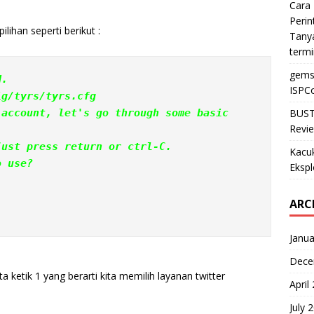
Cara 
Perin
ihan seperti berikut :
Tanya
termi
gems
d.
ISPCo
ig/tyrs/tyrs.cfg
BUST
Revie
just press return or ctrl-C.
Kacu
o use?
Ekspl
ARC
Janua
Dece
ta ketik 1 yang berarti kita memilih layanan twitter
April
July 