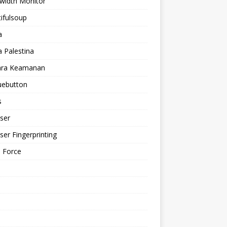
width Monitor
ifulsoup
a
a Palestina
ra Keamanan
uebutton
s
ser
er Fingerprinting
 Force