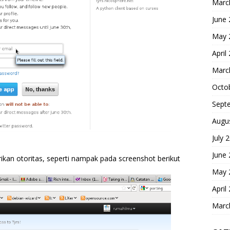
Marc
June
May 
April
Marc
Octo
Sept
Augu
July 
June
ikan otoritas, seperti nampak pada screenshot berikut
May 
April
Marc