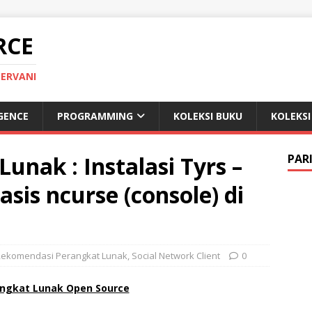
RCE
 ERVANI
IGENCE
PROGRAMMING
KOLEKSI BUKU
KOLEKSI
unak : Instalasi Tyrs –
PAR
asis ncurse (console) di
Rekomendasi Perangkat Lunak
,
Social Network Client
0
ngkat Lunak Open Source