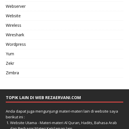
Webserver
Website
Wireless
Wireshark
Wordpress
Yum
Zekr
Zimbra
TOPIK LAIN DI WEB REZAERVANI.COM
Anda dapat juga mengunjungi materi-materi lain di website saya
berikut ini :
Website Utama - Materi-materi Al Quran, Hadits, Bahasa Arab
dan Berbagai Materi KeIslaman lain