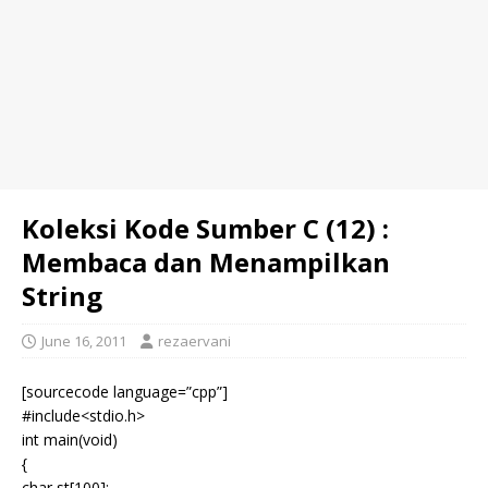
Koleksi Kode Sumber C (12) :
Membaca dan Menampilkan
String
June 16, 2011
rezaervani
[sourcecode language=”cpp”]
#include<stdio.h>
int main(void)
{
char st[100];