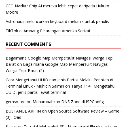
CEO Nvidia : Chip AI mereka lebih cepat daripada Hukum
Moore
Astrohaus meluncurkan keyboard mekanik untuk penulis
TikTok di Ambang Pelarangan Amerika Serikat
RECENT COMMENTS
Bagaimana Google Map Mempersulit Navigasi Warga Tepi
Barat
on
Bagaimana Google Map Mempersulit Navigasi
Warga Tepi Barat (2)
Cara Mengetahui UUID dan Jenis Partisi Melalui Perintah di
Terminal Linux - Muhidin Saimin
on
Tanya 114 : Mengetahui
UUID, jenis partisi lewat terminal
gemsmard
on
Menambahkan DNS Zone di ISPConfig
BUSTANUL ARIFIN
on
Open Source Software Review – Game
(3) : Oad
Kacuk
on
Tutorial Metasploit (3) : Memahami Eksploitasi dan