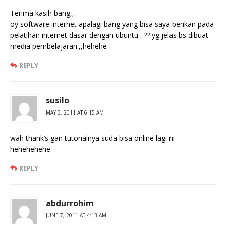
Terima kasih bang,,
oy software internet apalagi bang yang bisa saya berikan pada
pelatihan internet dasar dengan ubuntu…?? yg jelas bs dibuat
media pembelajaran.,,hehehe
REPLY
susilo
MAY 3, 2011 AT 6:15 AM
wah thank’s gan tutorialnya suda bisa online lagi ni
hehehehehe
REPLY
abdurrohim
JUNE 7, 2011 AT 4:13 AM