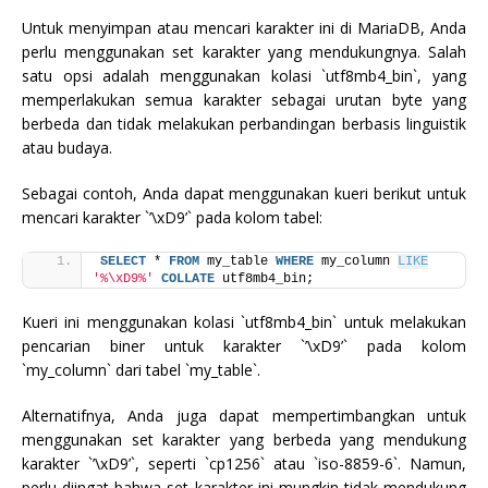
Untuk menyimpan atau mencari karakter ini di MariaDB, Anda
perlu menggunakan set karakter yang mendukungnya. Salah
satu opsi adalah menggunakan kolasi `utf8mb4_bin`, yang
memperlakukan semua karakter sebagai urutan byte yang
berbeda dan tidak melakukan perbandingan berbasis linguistik
atau budaya.
Sebagai contoh, Anda dapat menggunakan kueri berikut untuk
mencari karakter `’\xD9’` pada kolom tabel:
SELECT
 * 
FROM
 my_table 
WHERE
 my_column 
LIKE
'%\xD9%'
COLLATE
 utf8mb4_bin;
Kueri ini menggunakan kolasi `utf8mb4_bin` untuk melakukan
pencarian biner untuk karakter `’\xD9’` pada kolom
`my_column` dari tabel `my_table`.
Alternatifnya, Anda juga dapat mempertimbangkan untuk
menggunakan set karakter yang berbeda yang mendukung
karakter `’\xD9’`, seperti `cp1256` atau `iso-8859-6`. Namun,
perlu diingat bahwa set karakter ini mungkin tidak mendukung