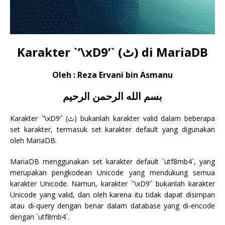
Karakter `’\xD9’` (ٹ) di MariaDB
Oleh : Reza Ervani bin Asmanu
بسم الله الرحمن الرحيم
Karakter `’\xD9’` (ٹ) bukanlah karakter valid dalam beberapa
set karakter, termasuk set karakter default yang digunakan
oleh MariaDB.
MariaDB menggunakan set karakter default `utf8mb4`, yang
merupakan pengkodean Unicode yang mendukung semua
karakter Unicode. Namun, karakter `’\xD9’` bukanlah karakter
Unicode yang valid, dan oleh karena itu tidak dapat disimpan
atau di-query dengan benar dalam database yang di-encode
dengan `utf8mb4`.