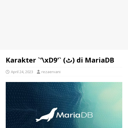
Karakter `’\xD9’` (ٹ) di MariaDB
April 24, 2023
rezaervani