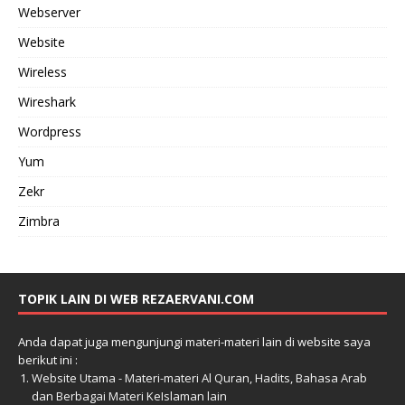
Webserver
Website
Wireless
Wireshark
Wordpress
Yum
Zekr
Zimbra
TOPIK LAIN DI WEB REZAERVANI.COM
Anda dapat juga mengunjungi materi-materi lain di website saya
berikut ini :
Website Utama - Materi-materi Al Quran, Hadits, Bahasa Arab
dan Berbagai Materi KeIslaman lain