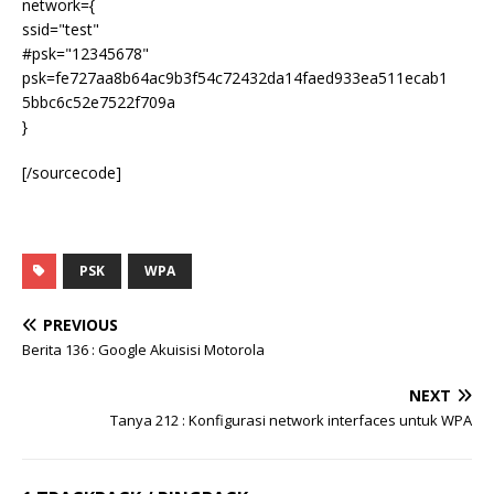
network={
ssid="test"
#psk="12345678"
psk=fe727aa8b64ac9b3f54c72432da14faed933ea511ecab1
5bbc6c52e7522f709a
}
[/sourcecode]
PSK
WPA
PREVIOUS
Berita 136 : Google Akuisisi Motorola
NEXT
Tanya 212 : Konfigurasi network interfaces untuk WPA