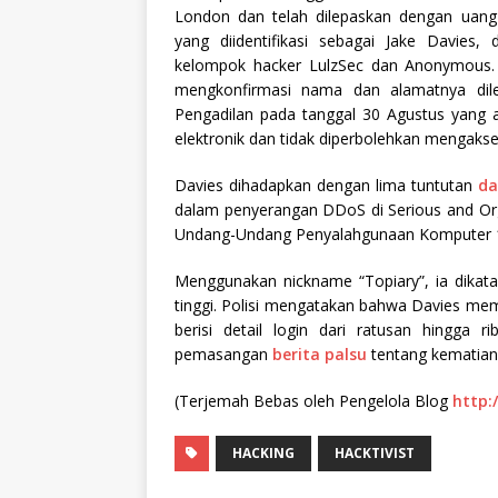
London dan telah dilepaskan dengan uang
yang diidentifikasi sebagai Jake Davies,
kelompok hacker LulzSec dan Anonymous. 
mengkonfirmasi nama dan alamatnya dil
Pengadilan pada tanggal 30 Agustus yang 
elektronik dan tidak diperbolehkan mengaks
Davies dihadapkan dengan lima tuntutan
da
dalam penyerangan DDoS di Serious and Orga
Undang-Undang Penyalahgunaan Komputer 
Menggunakan nickname “Topiary”, ia dikata
tinggi. Polisi mengatakan bahwa Davies mem
berisi detail login dari ratusan hingga 
pemasangan
berita palsu
tentang kematian
(Terjemah Bebas oleh Pengelola Blog
http:
HACKING
HACKTIVIST