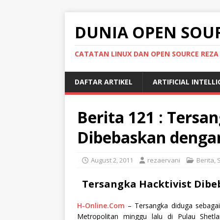
DUNIA OPEN SOU
CATATAN LINUX DAN OPEN SOURCE REZA
DAFTAR ARTIKEL
ARTIFICIAL INTELL
Berita 121 : Tersa
Dibebaskan denga
August 2, 2011
rezaervani
Berita
,
Tersangka Hacktivist Dib
H-Online.Com
– Tersangka diduga sebagai
Metropolitan minggu lalu di Pulau Shetl