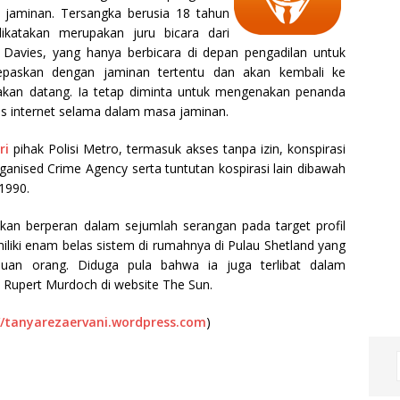
 jaminan. Tersangka berusia 18 tahun
 dikatakan merupakan juru bicara dari
Davies, yang hanya berbicara di depan pengadilan untuk
epaskan dengan jaminan tertentu dan akan kembali ke
akan datang. Ia tetap diminta untuk mengenakan penanda
es internet selama dalam masa jaminan.
ri
pihak Polisi Metro, termasuk akses tanpa izin, konspirasi
nised Crime Agency serta tuntutan kospirasi lain dibawah
1990.
kan berperan dalam sejumlah serangan pada target profil
iliki enam belas sistem di rumahnya di Pulau Shetland yang
ribuan orang. Diduga pula bahwa ia juga terlibat dalam
 Rupert Murdoch di website The Sun.
//tanyarezaervani.wordpress.com
)