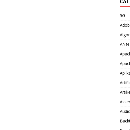
CAT
5G
Adob
Algor
ANN
Apac
Apac
Aplik
Artifi
Artike
Asse
Audio
Back