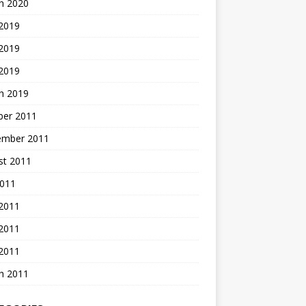
h 2020
 2019
2019
 2019
h 2019
ber 2011
ember 2011
st 2011
2011
 2011
2011
 2011
h 2011