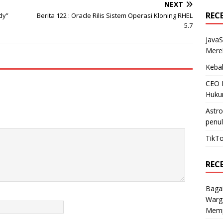
NEXT
REC
dy”
Berita 122 : Oracle Rilis Sistem Operasi Kloning RHEL
5.7
JavaS
Mere
Kebak
CEO N
Huku
Astr
penul
TikTo
REC
Baga
Warg
Mempe