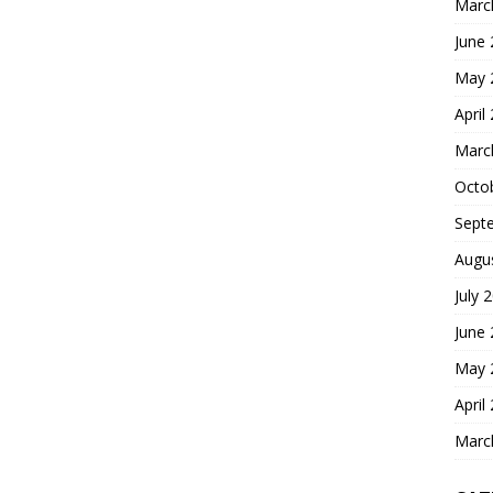
Marc
June
May 
April
Marc
Octo
Sept
Augu
July 
June
May 
April
Marc