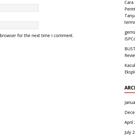
Cara 
Perin
Tanya
termi
gems
 browser for the next time I comment.
ISPCo
BUST
Revie
Kacu
Ekspl
ARC
Janua
Dece
April
July 