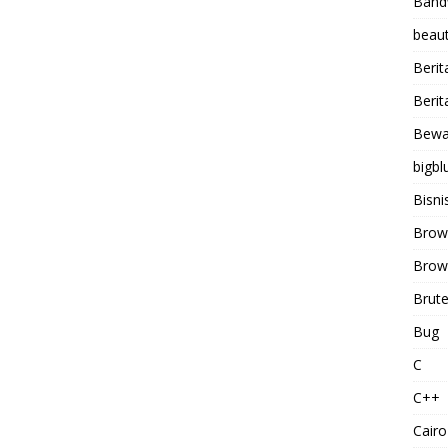
Band
beaut
Berit
Berit
Bewa
bigbl
Bisni
Brow
Brows
Brute
Bug
C
C++
Cairo