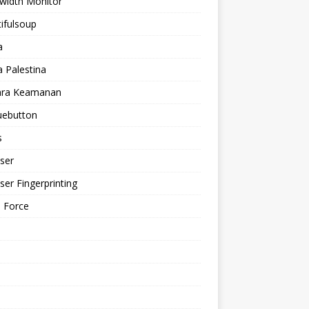
width Monitor
ifulsoup
a
a Palestina
ra Keamanan
uebutton
s
ser
er Fingerprinting
 Force