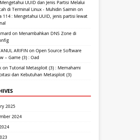
Mengetahui UUID dan Jenis Partisi Melalui
tah di Terminal Linux - Muhidin Saimin
on
 114 : Mengetahui UUID, jenis partisi lewat
nal
mard
on
Menambahkan DNS Zone di
nfig
ANUL ARIFIN
on
Open Source Software
w – Game (3) : Oad
k
on
Tutorial Metasploit (3) : Memahami
oitasi dan Kebutuhan Metasploit (3)
HIVES
ry 2025
mber 2024
 2024
2023