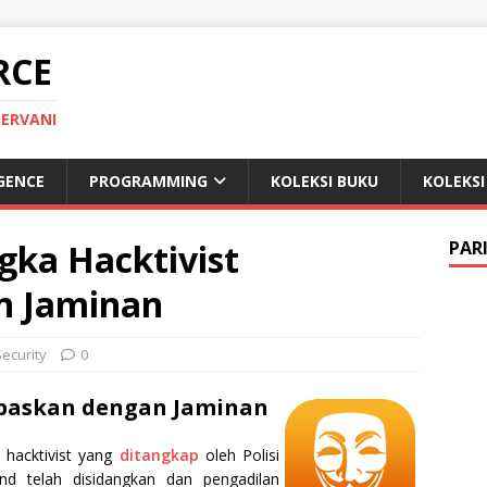
RCE
 ERVANI
IGENCE
PROGRAMMING
KOLEKSI BUKU
KOLEKSI
ngka Hacktivist
PAR
n Jaminan
Security
0
ebaskan dengan Jaminan
 hacktivist yang
ditangkap
oleh Polisi
and telah disidangkan dan pengadilan