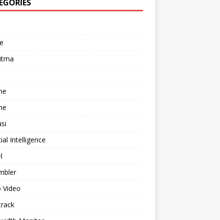
EGORIES
e
itma
he
he
asi
cial Intelligence
l
mbler
 Video
track