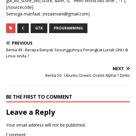
gtk_list_store_set( store, &iter, 0, "Hello World last time", -1 );
[/sourcecode]
Semoga manfaat. (rezaervani@gmail.com)
C
GTK
PROGRAMMING
PREVIOUS
Berita 49 : Berapa Banyak Sesungguhnya Perangkat Lunak GNU di
Linux Anda ?
NEXT
Berita 50 : Ubuntu Oneiric Ocelot Alpha 1 Dirilis
BE THE FIRST TO COMMENT
Leave a Reply
Your email address will not be published.
Comment