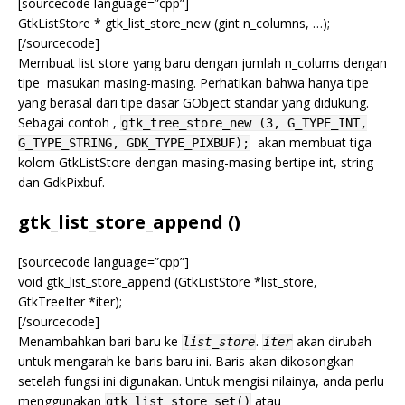
[sourcecode language=”cpp”]
GtkListStore * gtk_list_store_new (gint n_columns, …);
[/sourcecode]
Membuat list store yang baru dengan jumlah n_colums dengan
tipe masukan masing-masing. Perhatikan bahwa hanya tipe
yang berasal dari tipe dasar GObject standar yang didukung.
Sebagai contoh ,
gtk_tree_store_new (3, G_TYPE_INT,
akan membuat tiga
G_TYPE_STRING, GDK_TYPE_PIXBUF);
kolom GtkListStore dengan masing-masing bertipe int, string
dan GdkPixbuf.
gtk_list_store_append ()
[sourcecode language=”cpp”]
void gtk_list_store_append (GtkListStore *list_store,
GtkTreeIter *iter);
[/sourcecode]
Menambahkan bari baru ke
.
akan dirubah
list_store
iter
untuk mengarah ke baris baru ini. Baris akan dikosongkan
setelah fungsi ini digunakan. Untuk mengisi nilainya, anda perlu
menggunakan
atau
gtk_list_store_set()