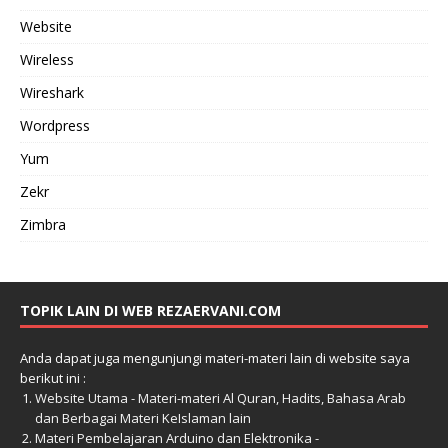
Website
Wireless
Wireshark
Wordpress
Yum
Zekr
Zimbra
TOPIK LAIN DI WEB REZAERVANI.COM
Anda dapat juga mengunjungi materi-materi lain di website saya
berikut ini :
Website Utama - Materi-materi Al Quran, Hadits, Bahasa Arab
dan Berbagai Materi KeIslaman lain
Materi Pembelajaran Arduino dan Elektronika -