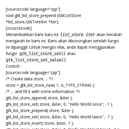
[sourcecode language=”cpp”]
void gtk_list_store_prepend (GtkListStore
*list_store,GtkTreeIter *iter);
[/sourcecode]
Menambahkan baris baru ke
.
akan berubah
list_store
iter
mengarah ke baris ini. Baris akan dikosongkan setelah fungsi
ini dipanggil. Untuk mengisi nilai, anda dapat menggunakan
fungsi
atau
gtk_list_store_set()
.
gtk_list_store_set_value()
Contoh :
[sourcecode language=”cpp”]
/* Create data store … */
store = gtk_list_store_new( 1, G_TYPE_STRING );
/* … and fill it with some information. */
gtk_list_store_append( store, &iter );
gtk_list_store_set( store, &iter, 0, "Hello World once", -1 );
gtk_list_store_prepend( store, &iter );
gtk_list_store_set( store, &iter, 0, "Hello World twice", -1 );
gtk_list_store_insert( store, &iter, 1 );