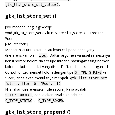
.
gtk_list_store_set_value()
gtk_list_store_set ()
[sourcecode language=”cpp”]
void gtk_list_store_set (GtkListStore *list_store, GtkTreeIter
*iter,…);
[/sourcecode]
Menset nilai untuk satu atau lebih cell pada baris yang
direferensikan oleh
. Daftar argumen variabel semestinya
iter
berisi nomor kolom dalam tipe integer, masing-masing nomor
kolom diikut oleh nilai yang diset. Daftar dihentikan dengan -1.
Contoh untuk menset kolom dengan tipe
ke
G_TYPE_STRING
“Foo”, anda akan menulisnya menjadi
gtk_list_store_set
.
(store, iter, 0, "Foo", -1)
Nilai akan direferensikan oleh store jika ia adalah
, dan ia akan disalin ke sebuah
G_TYPE_OBJECT
or
.
G_TYPE_STRING
G_TYPE_BOXED
gtk_list_store_prepend ()