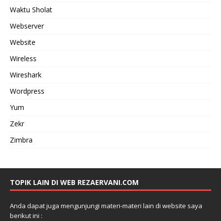
Waktu Sholat
Webserver
Website
Wireless
Wireshark
Wordpress
Yum
Zekr
Zimbra
TOPIK LAIN DI WEB REZAERVANI.COM
Anda dapat juga mengunjungi materi-materi lain di website saya
berikut ini :