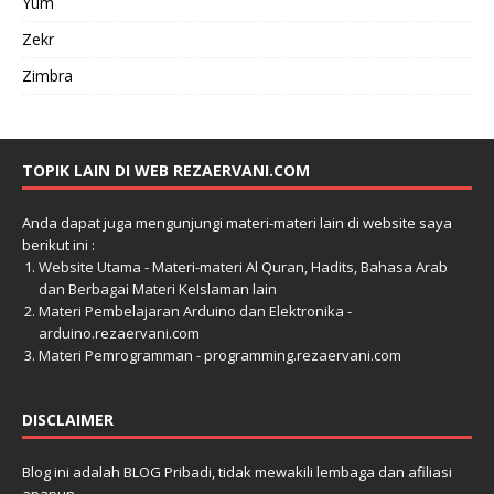
Yum
Zekr
Zimbra
TOPIK LAIN DI WEB REZAERVANI.COM
Anda dapat juga mengunjungi materi-materi lain di website saya
berikut ini :
Website Utama - Materi-materi Al Quran, Hadits, Bahasa Arab
dan Berbagai Materi KeIslaman lain
Materi Pembelajaran Arduino dan Elektronika -
arduino.rezaervani.com
Materi Pemrogramman - programming.rezaervani.com
DISCLAIMER
Blog ini adalah BLOG Pribadi, tidak mewakili lembaga dan afiliasi
apapun.