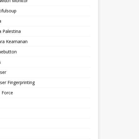
width Monitor
ifulsoup
a
a Palestina
ra Keamanan
uebutton
s
ser
er Fingerprinting
 Force