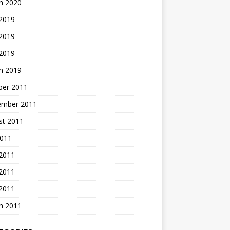
h 2020
 2019
2019
 2019
h 2019
ber 2011
ember 2011
st 2011
2011
 2011
2011
 2011
h 2011