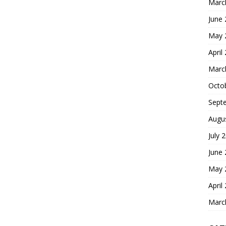
Marc
June
May 
April
Marc
Octo
Sept
Augu
July 
June
May 
April
Marc