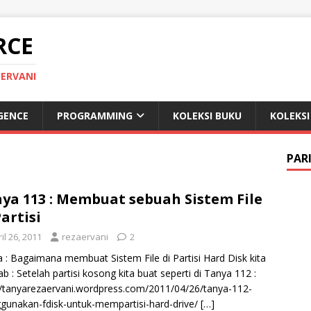
RCE
 ERVANI
IGENCE
PROGRAMMING
KOLEKSI BUKU
KOLEKSI
PAR
ya 113 : Membuat sebuah Sistem File
Partisi
il 26, 2011
rezaervani
2
 : Bagaimana membuat Sistem File di Partisi Hard Disk kita
ab : Setelah partisi kosong kita buat seperti di Tanya 112 :
//tanyarezaervani.wordpress.com/2011/04/26/tanya-112-
unakan-fdisk-untuk-mempartisi-hard-drive/
[…]