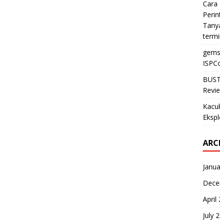
Cara 
Perin
Tanya
termi
gems
ISPCo
BUST
Revie
Kacu
Ekspl
ARC
Janua
Dece
April
July 