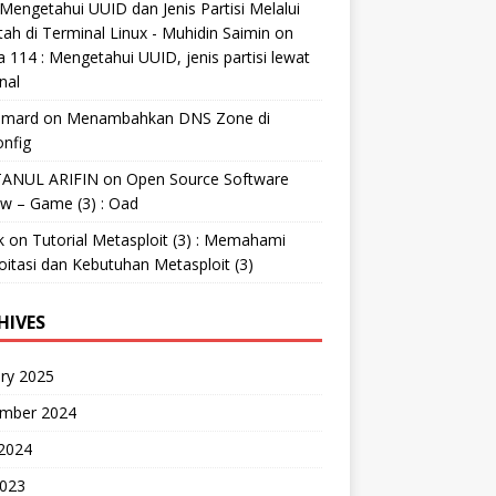
Mengetahui UUID dan Jenis Partisi Melalui
tah di Terminal Linux - Muhidin Saimin
on
 114 : Mengetahui UUID, jenis partisi lewat
nal
mard
on
Menambahkan DNS Zone di
nfig
ANUL ARIFIN
on
Open Source Software
w – Game (3) : Oad
k
on
Tutorial Metasploit (3) : Memahami
oitasi dan Kebutuhan Metasploit (3)
HIVES
ry 2025
mber 2024
 2024
2023