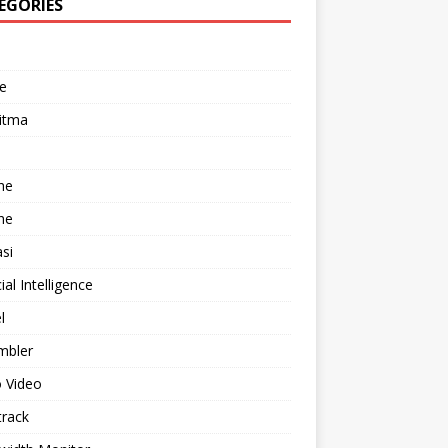
EGORIES
e
itma
he
he
asi
cial Intelligence
l
mbler
 Video
track