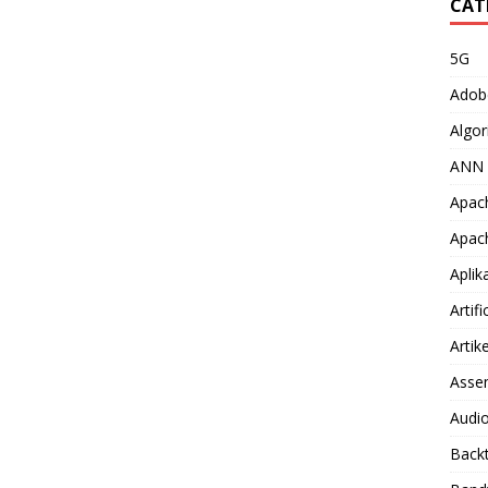
CAT
5G
Adob
Algor
ANN
Apac
Apac
Aplik
Artifi
Artike
Asse
Audio
Back