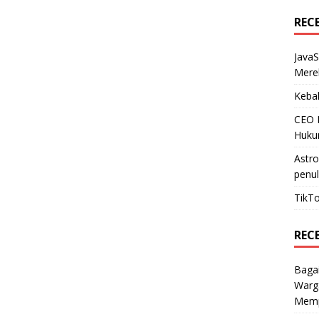
REC
JavaS
Mere
Kebak
CEO N
Huku
Astr
penul
TikTo
REC
Baga
Warg
Mempe