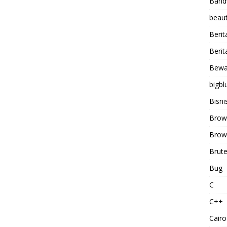
Band
beaut
Berit
Berit
Bewa
bigbl
Bisni
Brow
Brows
Brute
Bug
C
C++
Cairo