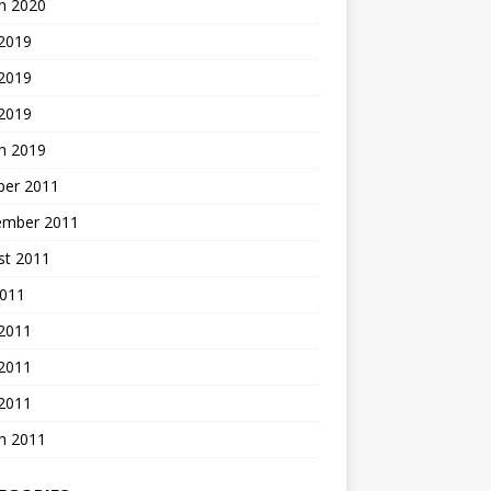
h 2020
 2019
2019
 2019
h 2019
ber 2011
ember 2011
st 2011
2011
 2011
2011
 2011
h 2011