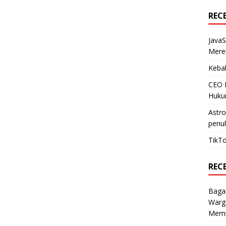
REC
JavaS
Mere
Kebak
CEO N
Huku
Astr
penul
TikTo
REC
Baga
Warg
Mempe