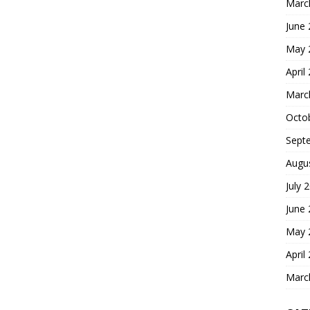
Marc
June
May 
April
Marc
Octo
Sept
Augu
July 
June
May 
April
Marc