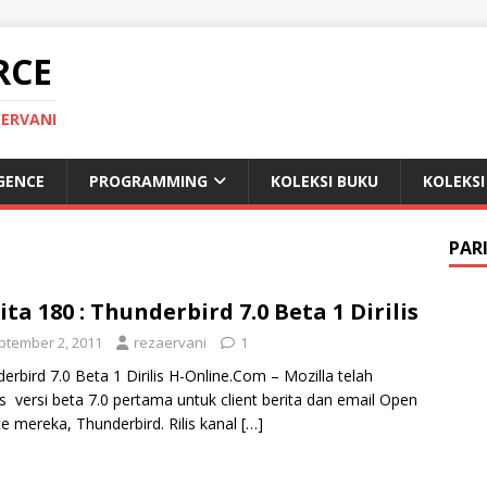
RCE
 ERVANI
IGENCE
PROGRAMMING
KOLEKSI BUKU
KOLEKSI
PAR
ita 180 : Thunderbird 7.0 Beta 1 Dirilis
ptember 2, 2011
rezaervani
1
erbird 7.0 Beta 1 Dirilis H-Online.Com – Mozilla telah
is versi beta 7.0 pertama untuk client berita dan email Open
e mereka, Thunderbird. Rilis kanal
[…]