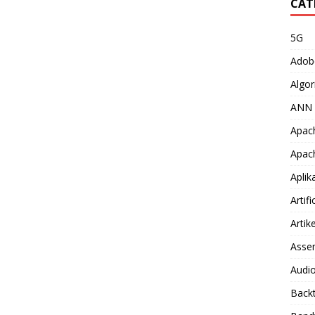
CAT
5G
Adob
Algor
ANN
Apac
Apac
Aplik
Artifi
Artike
Asse
Audio
Back