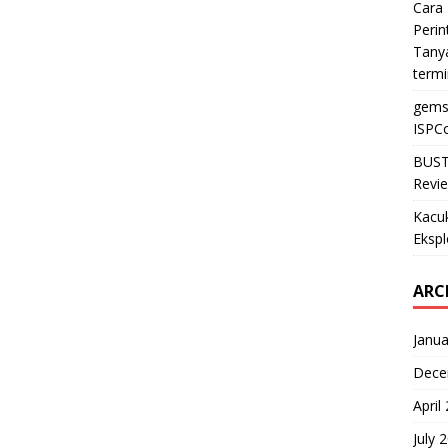
Cara 
Perin
Tanya
termi
gems
ISPCo
BUST
Revie
Kacu
Ekspl
ARC
Janua
Dece
April
July 