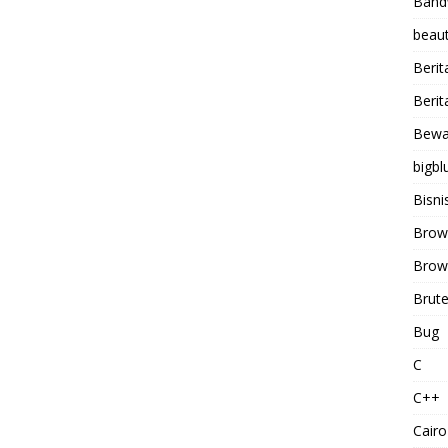
Band
beaut
Berit
Berit
Bewa
bigbl
Bisni
Brow
Brows
Brute
Bug
C
C++
Cairo