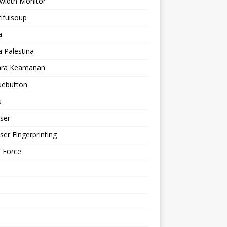
width Monitor
ifulsoup
a
a Palestina
ra Keamanan
uebutton
s
ser
er Fingerprinting
 Force