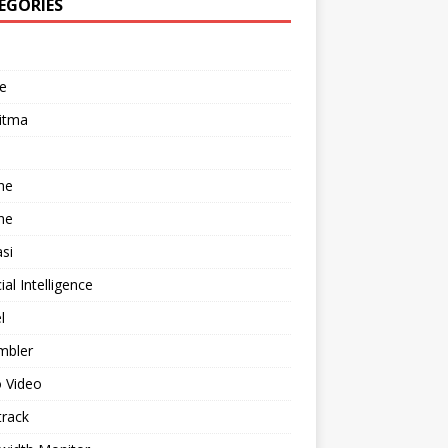
EGORIES
e
itma
he
he
asi
cial Intelligence
l
mbler
 Video
track