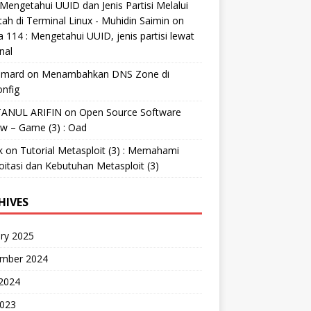
Mengetahui UUID dan Jenis Partisi Melalui
tah di Terminal Linux - Muhidin Saimin
on
 114 : Mengetahui UUID, jenis partisi lewat
nal
mard
on
Menambahkan DNS Zone di
nfig
ANUL ARIFIN
on
Open Source Software
w – Game (3) : Oad
k
on
Tutorial Metasploit (3) : Memahami
oitasi dan Kebutuhan Metasploit (3)
HIVES
ry 2025
mber 2024
 2024
2023