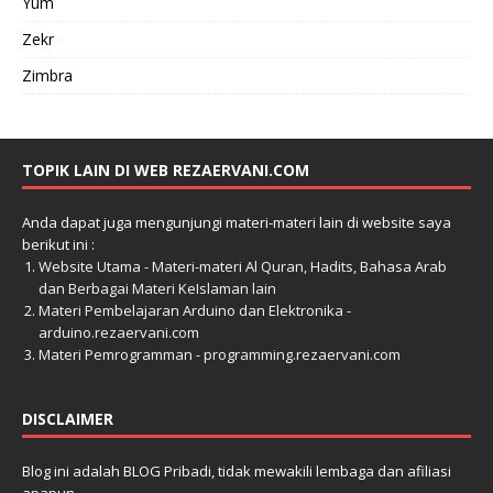
Yum
Zekr
Zimbra
TOPIK LAIN DI WEB REZAERVANI.COM
Anda dapat juga mengunjungi materi-materi lain di website saya
berikut ini :
Website Utama - Materi-materi Al Quran, Hadits, Bahasa Arab
dan Berbagai Materi KeIslaman lain
Materi Pembelajaran Arduino dan Elektronika -
arduino.rezaervani.com
Materi Pemrogramman - programming.rezaervani.com
DISCLAIMER
Blog ini adalah BLOG Pribadi, tidak mewakili lembaga dan afiliasi
apapun.