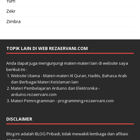
Yum
Zekr
Zimbra
TOPIK LAIN DI WEB REZAERVANI.COM
Anda dapat juga mengunjungi materi-materi lain di website saya
berikut ini :
Website Utama - Materi-materi Al Quran, Hadits, Bahasa Arab
dan Berbagai Materi KeIslaman lain
Materi Pembelajaran Arduino dan Elektronika -
arduino.rezaervani.com
Materi Pemrogramman - programming.rezaervani.com
DISCLAIMER
Blog ini adalah BLOG Pribadi, tidak mewakili lembaga dan afiliasi
apapun.