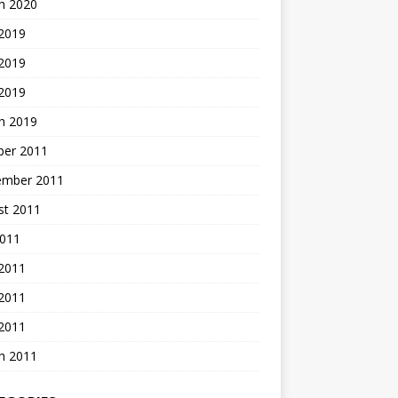
h 2020
 2019
2019
 2019
h 2019
ber 2011
ember 2011
st 2011
2011
 2011
2011
 2011
h 2011