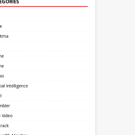
EGORIES
e
itma
he
he
asi
cial Intelligence
l
mbler
 Video
track