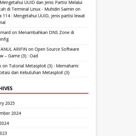
Mengetahui UUID dan Jenis Partisi Melalui
tah di Terminal Linux - Muhidin Saimin
on
 114 : Mengetahui UUID, jenis partisi lewat
nal
mard
on
Menambahkan DNS Zone di
nfig
ANUL ARIFIN
on
Open Source Software
w – Game (3) : Oad
k
on
Tutorial Metasploit (3) : Memahami
oitasi dan Kebutuhan Metasploit (3)
HIVES
ry 2025
mber 2024
 2024
2023