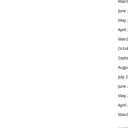
Marc
June
May 
April
Marc
Octo
Sept
Augu
July 
June
May 
April
Marc