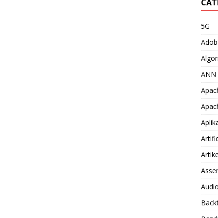
CAT
5G
Adob
Algor
ANN
Apac
Apac
Aplik
Artifi
Artike
Asse
Audio
Back