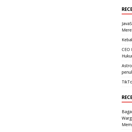
REC
JavaS
Mere
Kebak
CEO N
Huku
Astr
penul
TikTo
REC
Baga
Warg
Mempe