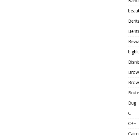
Band
beaut
Berit
Berit
Bewa
bigbl
Bisni
Brow
Brows
Brute
Bug
C
C++
Cairo