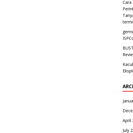
Cara 
Perin
Tanya
termi
gems
ISPCo
BUST
Revie
Kacu
Ekspl
ARC
Janua
Dece
April
July 