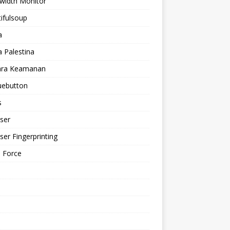
width Monitor
ifulsoup
a
a Palestina
ra Keamanan
uebutton
s
ser
er Fingerprinting
 Force