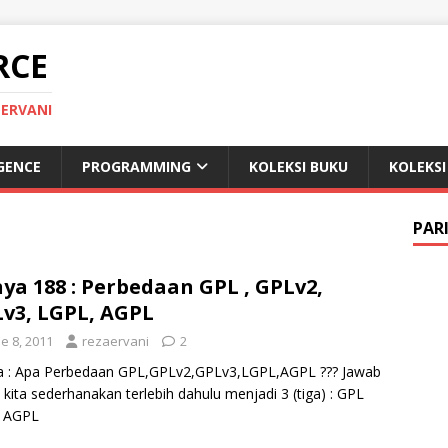
RCE
 ERVANI
IGENCE
PROGRAMMING
KOLEKSI BUKU
KOLEKSI
PAR
ya 188 : Perbedaan GPL , GPLv2,
v3, LGPL, AGPL
e 8, 2011
rezaervani
2
a : Apa Perbedaan GPL,GPLv2,GPLv3,LGPL,AGPL ??? Jawab
i kita sederhanakan terlebih dahulu menjadi 3 (tiga) : GPL
 AGPL